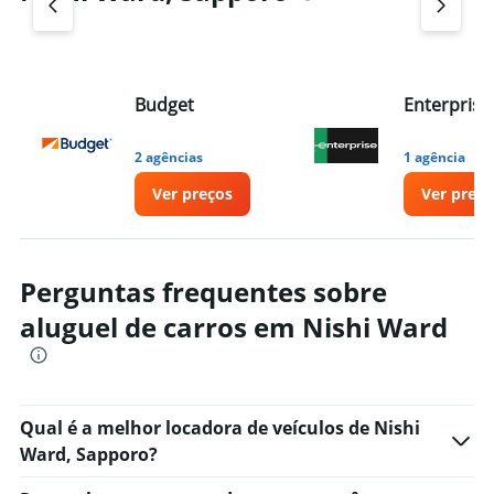
Budget
Enterprise
2 agências
1 agência
Ver preços
Ver preço
Perguntas frequentes sobre
aluguel de carros em Nishi Ward
Qual é a melhor locadora de veículos de Nishi
Ward, Sapporo?