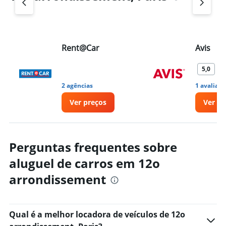
Rent@Car
Avis
R
5,0
2 agências
1 avaliaçã
Ver preços
Ver pr
Perguntas frequentes sobre
aluguel de carros em 12o
arrondissement
Qual é a melhor locadora de veículos de 12o