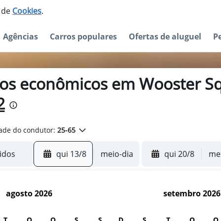
o de
Cookies
.
Agências
Carros populares
Ofertas de aluguel
P
rros econômicos em Wooster S
2
ade do condutor:
25-65
qui 13/8
meio-dia
qui 20/8
mei
agosto 2026
setembro 2026
T
Q
Q
S
S
D
S
T
Q
Q