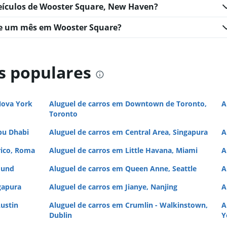
veículos de Wooster Square, New Haven?
te um mês em Wooster Square?
s populares
Nova York
Aluguel de carros em Downtown de Toronto,
A
Toronto
bu Dhabi
Aluguel de carros em Central Area, Singapura
A
rico, Roma
Aluguel de carros em Little Havana, Miami
A
mund
Aluguel de carros em Queen Anne, Seattle
A
gapura
Aluguel de carros em Jianye, Nanjing
A
ustin
Aluguel de carros em Crumlin - Walkinstown,
A
Dublin
Y