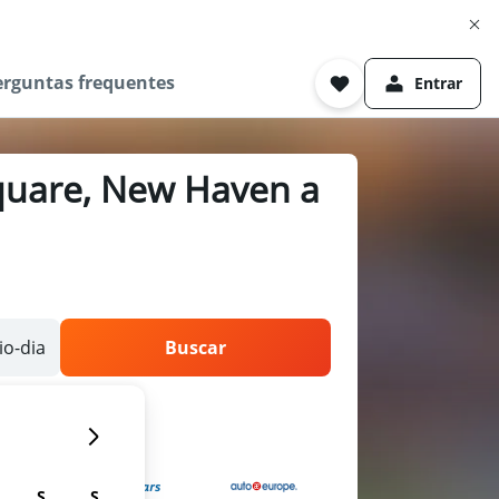
erguntas frequentes
Entrar
quare, New Haven a
o-dia
Buscar
S
S