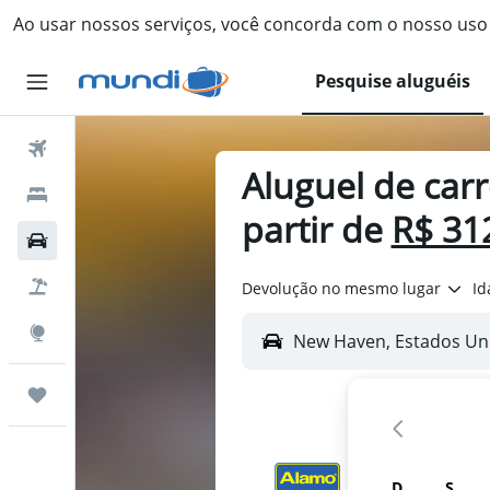
Ao usar nossos serviços, você concorda com o nosso us
Pesquise aluguéis
Passagens Aéreas
Aluguel de ca
Hospedagens
partir de
R$ 31
Carros
Pacotes
Devolução no mesmo lugar
Id
Explore
Trips
D
S