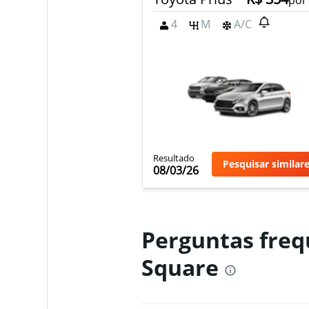
por
4
M
A/C
AutoEurope
1 agência
Resultado
Pesquisar similar
08/03/26
Perguntas freq
Square