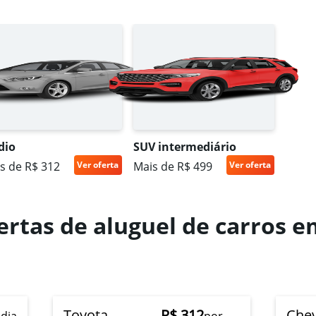
Ver preços
dio
SUV intermediário
Ver preços
s de R$ 312
Ver oferta
Mais de R$ 499
Ver oferta
ertas de aluguel de carros 
n
Ver preços
Toyota
R$ 312
Chev