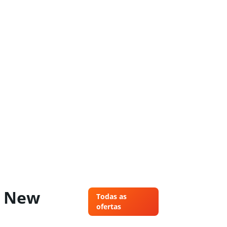
, New
Todas as
ofertas