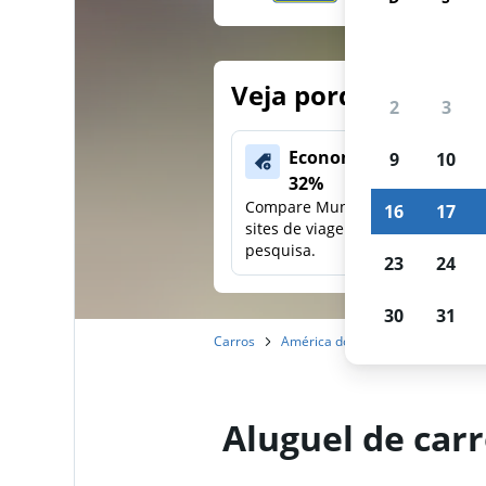
Veja porque nossos
2
3
Economize mais de
9
10
32%
Compare Mundi com outros
16
17
sites de viagens em uma única
pesquisa.
23
24
30
31
Carros
América do Norte
Estados Un
Aluguel de car