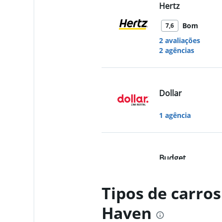
Hertz
Bom
7,6
2 avaliações
2 agências
Dollar
1 agência
Budget
Aceitável
6,6
Tipos de carro
5 avaliações
2 agências
Haven