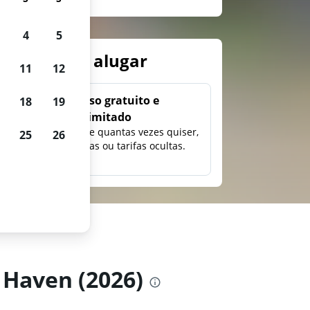
4
5
arros para alugar
11
12
Uso gratuito e
18
19
ilimitado
ção,
Pesquise quantas vezes quiser,
25
26
eço e
sem taxas ou tarifas ocultas.
New Haven
 Haven (2026)