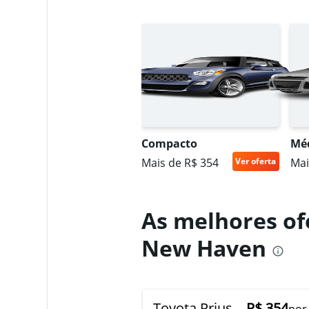
Thrifty
1 agência
Avis
Compacto
Mé
Regular
5,8
Mais de R$ 354
Ver oferta
Mai
6 avaliações
1 agência
As melhores of
New Haven
VIPCars
Recommendatio
1 agência
Toyota Prius
R$ 354