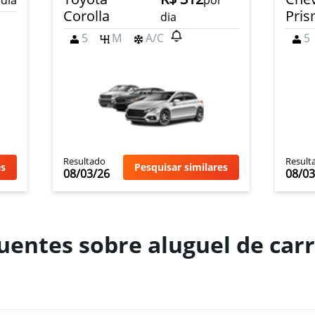
 dia
por
Corolla
Pri
dia
5
M
A/C
5
Ver preços
Resultado
Result
es
Pesquisar similares
08/03/26
08/03
uentes sobre aluguel de ca