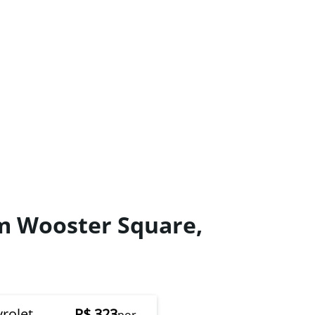
em Wooster Square,
rolet
R$ 323