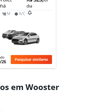
por
sma
dia
M
A/C
ado
Pesquisar similares
/26
rros em Wooster