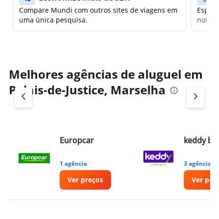
Compare Mundi com outros sites de viagens em
Espera
uma única pesquisa.
notifi
Melhores agências de aluguel em
Palais-de-Justice, Marselha
Europcar
keddy by
1 agência
3 agências
Ver preços
Ver pre