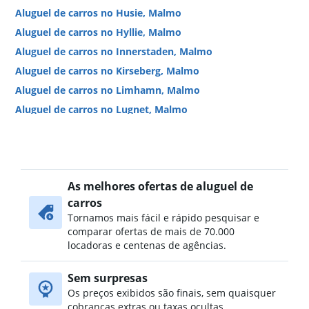
Aluguel de carros no Husie, Malmo
Aluguel de carros no Hyllie, Malmo
Aluguel de carros no Innerstaden, Malmo
Aluguel de carros no Kirseberg, Malmo
Aluguel de carros no Limhamn, Malmo
Aluguel de carros no Lugnet, Malmo
Aluguel de carros no Möllevången, Malmo
Aluguel de carros no Norr, Malmo
Aluguel de carros no Öster, Malmo
As melhores ofertas de aluguel de
Aluguel de carros no Oxie, Malmo
carros
Aluguel de carros no Rådmansvången, Malmo
Tornamos mais fácil e rápido pesquisar e
Aluguel de carros no Ribersborg, Malmo
comparar ofertas de mais de 70.000
Aluguel de carros no Rosengård, Malmo
locadoras e centenas de agências.
Aluguel de carros no Söder, Malmo
Sem surpresas
Aluguel de carros no Södra innerstaden, Malmo
Os preços exibidos são finais, sem quaisquer
cobranças extras ou taxas ocultas.