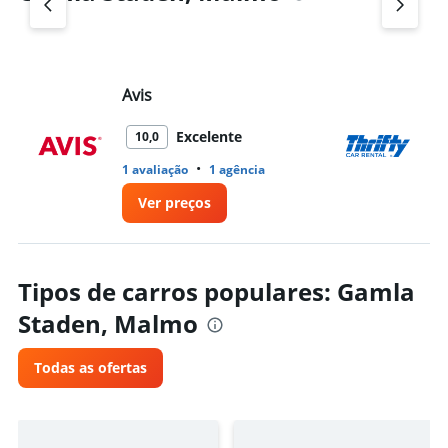
Avis
Th
Excelente
10,0
•
1 avaliação
1 agência
1 
Ver preços
Tipos de carros populares: Gamla
Staden, Malmo
Todas as ofertas