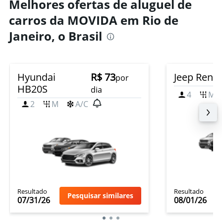
Melhores ofertas de aluguel de
0
carros da MOVIDA em Rio de
to
400.
Janeiro, o Brasil
Hyundai
R$ 73
Jeep Rene
por
HB20S
dia
4
M
2
M
A/C
Resultado
Resultado
Pesquisar similares
07/31/26
08/01/26