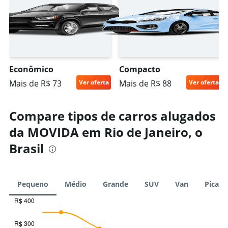
Econômico
Compacto
Mais de R$ 73
Ver oferta
Mais de R$ 88
Ver oferta
Compare tipos de carros alugados
da MOVIDA em Rio de Janeiro, o
Brasil
Pequeno
Médio
Grande
SUV
Van
Picape
R$ 400
Combination
Chart
graphic.
chart
R$ 300
with