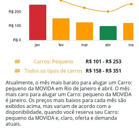
2
data
R$ 200
series.
R$ 100
The
chart
has
R$ 0
1
jan
fev
mar
abr
mai
End
of
X
interactive
axis
chart
Carros: Pequeno
R$ 101 - R$ 253
displaying
categories.
Todos os tipos de carros
R$ 158 - R$ 351
Range:
14
Atualmente, o mês mais barato para alugar um Carro:
categories.
pequeno da MOVIDA em Rio de Janeiro é abril. O mês
The
mais caro para alugar um Carro: pequeno da MOVIDA
chart
é janeiro. Os preços mais baixos para cada mês são
has
exibidos acima, mas variam de acordo com a
1
disponibilidade, quando você reserva seu Carro:
Y
pequeno da MOVIDA e, claro, oferta e demanda
axis
atuais.
displaying
values.
Range: