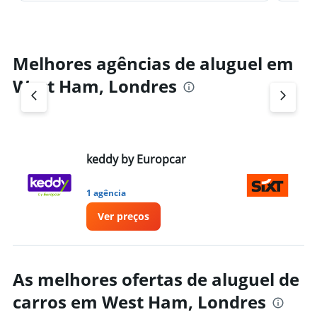
Melhores agências de aluguel em
West Ham, Londres
keddy by Europcar
Si
1 agência
1 
Ver preços
As melhores ofertas de aluguel de
carros em West Ham, Londres