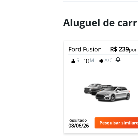
Aluguel de carr
Ford Fusion
R$ 239
por
5
M
A/C
Resultado
Pesquisar similar
08/06/26