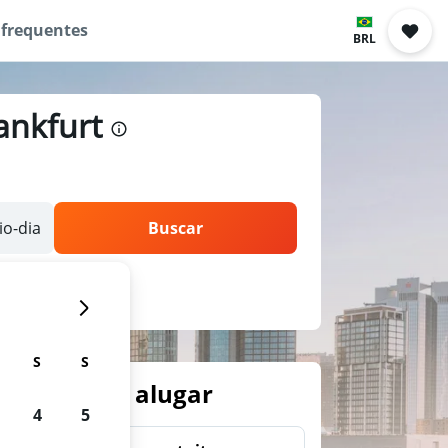
 frequentes
BRL
ankfurt
o-dia
Buscar
S
S
arros para alugar
4
5