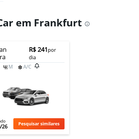
 Car em Frankfurt
an
R$ 241
por
ra
dia
M
A/C
ado
Pesquisar similares
/26