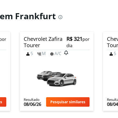
 em Frankfurt
Chevrolet Zafira
R$ 321
Chev
por
por
Tourer
Tour
dia
5
M
A/C
5
Resultado
Result
es
Pesquisar similares
08/06/26
08/04