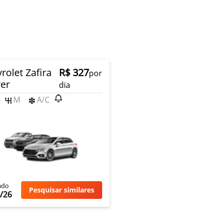
rolet Zafira
R$ 327
por
er
dia
M
A/C
ado
Pesquisar similares
/26