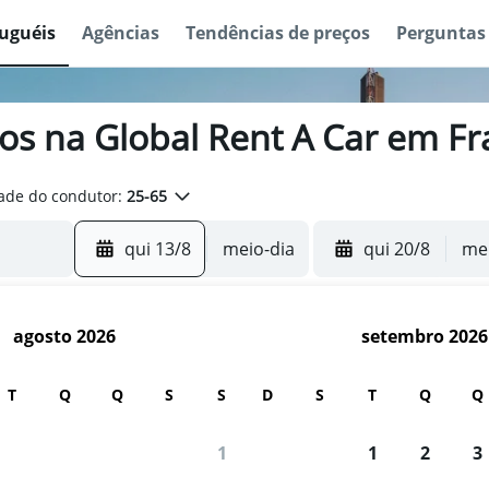
luguéis
Agências
Tendências de preços
Perguntas
ros na Global Rent A Car em Fr
ade do condutor:
25-65
qui 13/8
meio-dia
qui 20/8
mei
agosto 2026
setembro 2026
T
Q
Q
S
S
D
S
T
Q
Q
 usuários usam o Mundi para buscar c
1
1
2
3