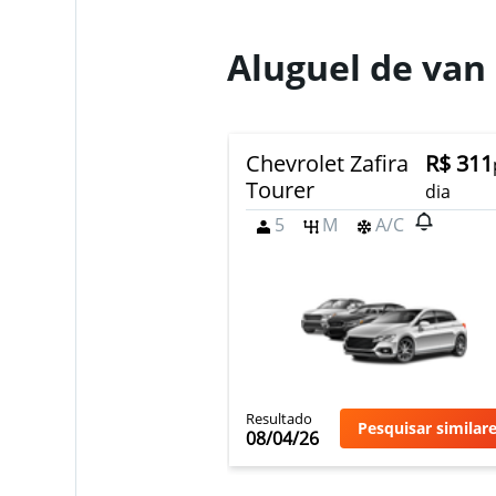
Aluguel de van
Chevrolet Zafira
R$ 311
Tourer
dia
5
M
A/C
Resultado
Pesquisar similar
08/04/26