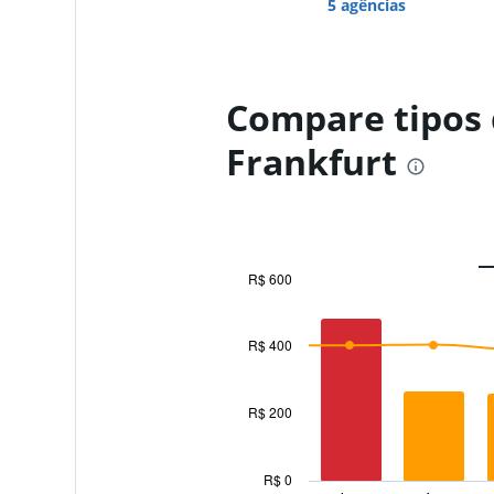
5 agências
Compare tipos 
Frankfurt
R$ 600
Combination
Chart
graphic.
chart
with
R$ 400
2
data
series.
R$ 200
The
chart
has
R$ 0