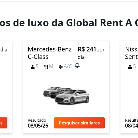
os de luxo da Global Rent A
Mercedes-Benz
R$ 241
Niss
 dia
por
C-Class
Sent
dia
5
M
A/C
5
Resultado
Result
es
Pesquisar similares
08/05/26
08/04