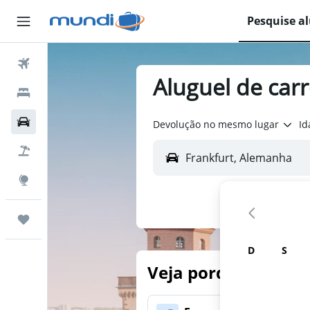
Pesquise a
Passagens Aéreas
Aluguel de car
Hospedagens
Carros
Devolução no mesmo lugar
Id
Pacotes
Explore
Trips
D
S
Veja porque nossos