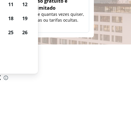
Uso gratuito e
11
12
ilimitado
ção,
Pesquise quantas vezes quiser,
18
19
eço e
sem taxas ou tarifas ocultas.
25
26
t