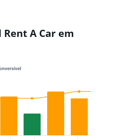
l Rent A Car em
onversível