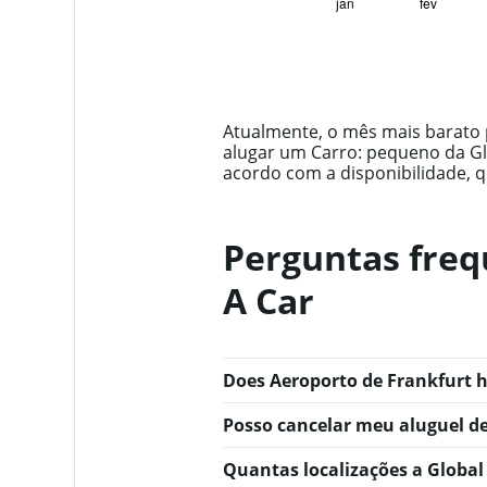
1
jan
fev
End
of
X
interactive
axis
chart
displaying
categories.
Range:
14
Atualmente, o mês mais barato 
categories.
alugar um Carro: pequeno da Glo
The
acordo com a disponibilidade, q
chart
has
1
Perguntas freq
Y
axis
A Car
displaying
values.
Range:
0
to
Does Aeroporto de Frankfurt h
600.
Posso cancelar meu aluguel de
Quantas localizações a Global