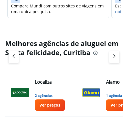
Compare Mundi com outros sites de viagens em
Espera
uma única pesquisa.
notifi
Melhores agências de aluguel em
Santa felicidade, Curitiba
Localiza
Alamo
2 agências
1 agência
Ver preços
Ver preç