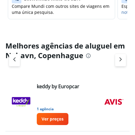
Compare Mundi com outros sites de viagens em
Espera
uma única pesquisa.
notifi
Melhores agências de aluguel em
Nyhavn, Copenhague
keddy by Europcar
Av
1 agência
3 a
Ver preços