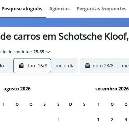
Pesquise aluguéis
Agências
Perguntas frequentes
 de carros em Schotsche Kloof
ade do condutor:
25-65
dom 16/8
meio-dia
dom 23/8
mei
agosto 2026
setembro 2026
T
Q
Q
S
S
D
S
T
Q
Q
1
1
2
3