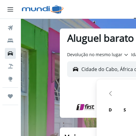
Passagens Aéreas
Aluguel barato
Hospedagens
Carros
Devolução no mesmo lugar
Id
Pacotes
Explore
Trips
D
S