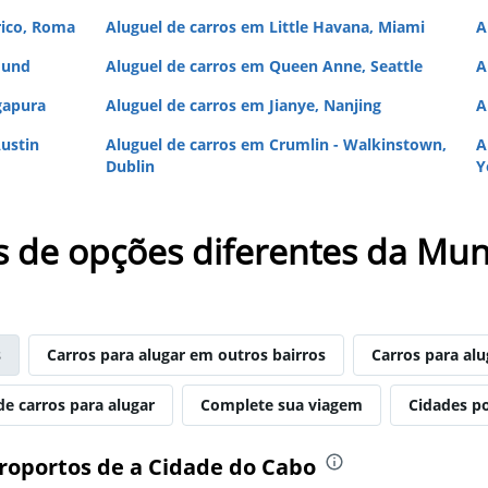
rico, Roma
Aluguel de carros em Little Havana, Miami
A
mund
Aluguel de carros em Queen Anne, Seattle
A
gapura
Aluguel de carros em Jianye, Nanjing
A
ustin
Aluguel de carros em Crumlin - Walkinstown,
A
Dublin
Y
s de opções diferentes da Mun
s
Carros para alugar em outros bairros
Carros para al
de carros para alugar
Complete sua viagem
Cidades p
eroportos de a Cidade do Cabo