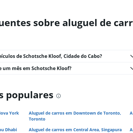
uentes sobre aluguel de car
Ver preços
eículos de Schotsche Kloof, Cidade do Cabo?
e um mês em Schotsche Kloof?
Ver preços
s populares
Ver preços
Nova York
Aluguel de carros em Downtown de Toronto,
A
Toronto
bu Dhabi
Aluguel de carros em Central Area, Singapura
A