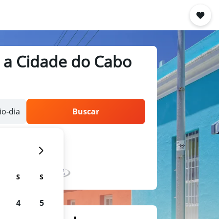
, a Cidade do Cabo
o-dia
Buscar
S
S
4
5