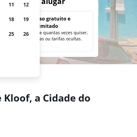
arros para alugar
11
12
Uso gratuito e
18
19
ilimitado
ção,
Pesquise quantas vezes quiser,
25
26
eço e
sem taxas ou tarifas ocultas.
Kloof, a Cidade do