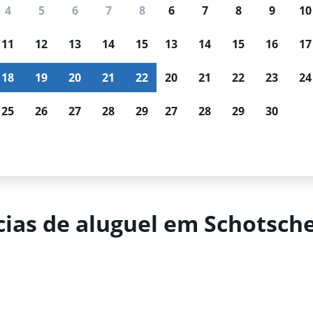
 usuários usam o Mundi para buscar c
4
5
6
7
8
6
7
8
9
10
Acompanhamento de
Resultados
11
12
13
14
15
13
14
15
16
17
preços
personalizados
Esperando por uma ótima
Filtre por agência de loca
18
19
20
21
22
20
21
22
23
24
oferta?
Receba notificações
tipo de carro, faixa de pr
quando os preços baixarem.
muito mais.
25
26
27
28
29
27
28
29
30
 do Cabo
Aluguel de carros em Schotsche Kloof, Cidade do Cabo
ias de aluguel em Schotsche 