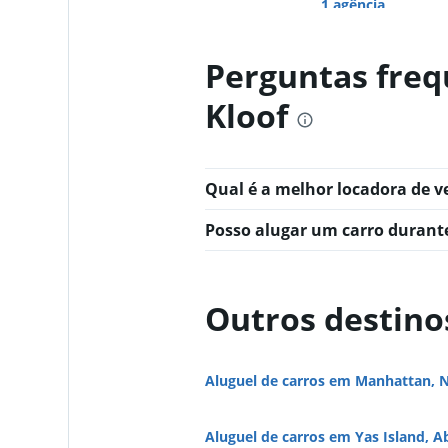
1 agência
Perguntas freq
Thrifty
Kloof
2 agências
Qual é a melhor locadora de v
Dollar
Posso alugar um carro durant
1 agência
Outros destino
Bidvest
Aluguel de carros em Manhattan, 
1 agência
Aluguel de carros em Yas Island, A