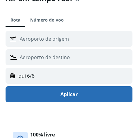
Hotéis em Chicago
Hotéis em Orlando
Rota
Número do voo
Hotéis em Cancún
Hotéis em Honolulu
Hotéis em San Diego
Hotéis em Miami
Hotéis em Punta Cana
Hotéis em Myrtle Beach
Hotéis em Key West
qui 6/8
Hotéis em Tóquio
Aplicar
100% livre