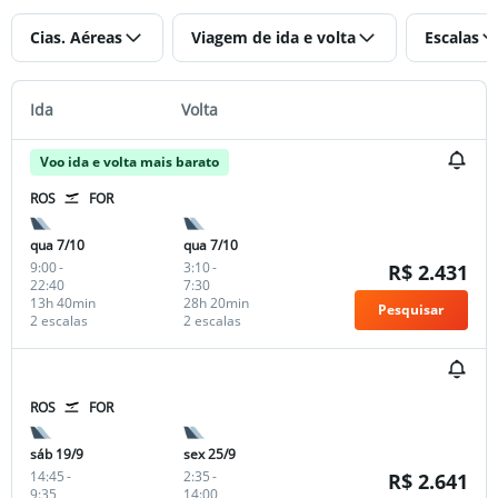
Cias. Aéreas
Viagem de ida e volta
Escalas
Ida
Volta
Voo ida e volta mais barato
ROS
FOR
qua 7/10
qua 7/10
9:00
-
3:10
-
R$ 2.431
22:40
7:30
13h 40min
28h 20min
Pesquisar
2 escalas
2 escalas
ROS
FOR
sáb 19/9
sex 25/9
14:45
-
2:35
-
R$ 2.641
9:35
14:00