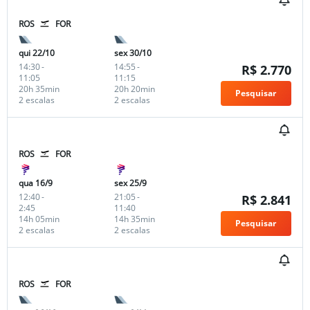
ROS
FOR
qui 22/10
sex 30/10
14:30
-
14:55
-
R$ 2.770
11:05
11:15
20h 35min
20h 20min
Pesquisar
2 escalas
2 escalas
ROS
FOR
qua 16/9
sex 25/9
12:40
-
21:05
-
R$ 2.841
2:45
11:40
14h 05min
14h 35min
Pesquisar
2 escalas
2 escalas
ROS
FOR