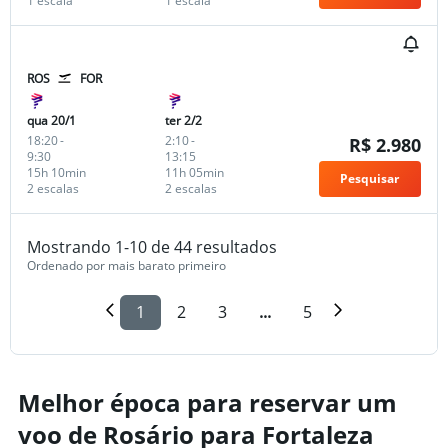
1 escala
1 escala
ROS
FOR
qua 20/1
ter 2/2
18:20
-
2:10
-
R$ 2.980
9:30
13:15
15h 10min
11h 05min
Pesquisar
2 escalas
2 escalas
Mostrando 1-10 de 44 resultados
Ordenado por mais barato primeiro
1
2
3
...
5
Melhor época para reservar um
voo de Rosário para Fortaleza