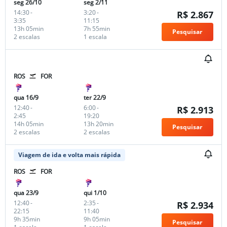
seg 26/10
seg 2/11
14:30
-
3:20
-
R$ 2.867
3:35
11:15
13h 05min
7h 55min
Pesquisar
2 escalas
1 escala
ROS
FOR
qua 16/9
ter 22/9
12:40
-
6:00
-
R$ 2.913
2:45
19:20
14h 05min
13h 20min
Pesquisar
2 escalas
2 escalas
Viagem de ida e volta mais rápida
ROS
FOR
qua 23/9
qui 1/10
12:40
-
2:35
-
R$ 2.934
22:15
11:40
9h 35min
9h 05min
Pesquisar