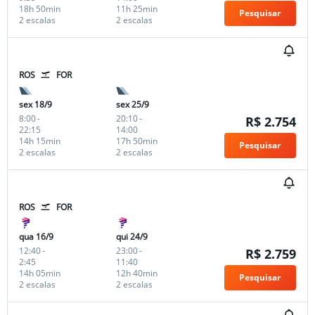
18h 50min
11h 25min
Pesquisar
2 escalas
2 escalas
ROS
FOR
sex 18/9
sex 25/9
8:00
-
20:10
-
R$ 2.754
22:15
14:00
14h 15min
17h 50min
Pesquisar
2 escalas
2 escalas
ROS
FOR
qua 16/9
qui 24/9
12:40
-
23:00
-
R$ 2.759
2:45
11:40
14h 05min
12h 40min
Pesquisar
2 escalas
2 escalas