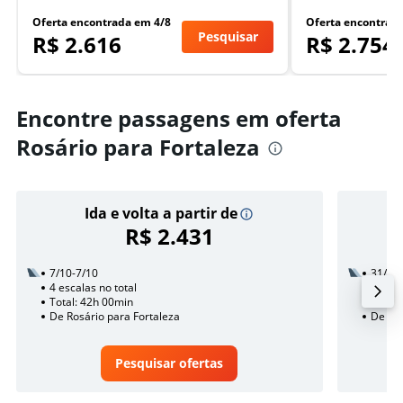
Oferta encontrada em 4/8
Oferta encontrad
Pesquisar
R$ 2.616
R$ 2.754
Encontre passagens em oferta
Rosário para Fortaleza
Ida e volta a partir de
R$ 2.431
7/10-7/10
31/1
4 escalas no total
2 esca
Total: 42h 00min
Total:
De Rosário para Fortaleza
De Ros
Pesquisar ofertas