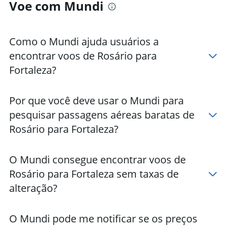
Voe com Mundi
Hotéis em Cumbuco
Hotéis em Aquiraz
Hotéis em Juazeiro do Norte
Como o Mundi ajuda usuários a
Hotéis em Beberibe
encontrar voos de Rosário para
Hotéis em Caucaia
Fortaleza?
Hotéis em Camocim
Hotéis em Trairi
Por que você deve usar o Mundi para
Hotéis em Maracanaú
pesquisar passagens aéreas baratas de
Hotéis em Paracuru
Rosário para Fortaleza?
O Mundi consegue encontrar voos de
Rosário para Fortaleza sem taxas de
alteração?
O Mundi pode me notificar se os preços