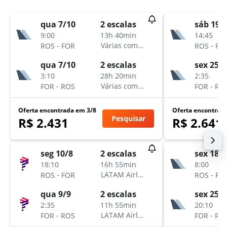
qua 7/10
sáb 19/
2 escalas
9:00
14:45
13h 40min
-
-
Várias companhias aéreas
ROS
FOR
ROS
FO
qua 7/10
sex 25/9
2 escalas
3:10
2:35
28h 20min
-
-
Várias companhias aéreas
FOR
ROS
FOR
RO
Oferta encontrada em 3/8
Oferta encontrad
Pesquisar
R$ 2.431
R$ 2.641
seg 10/8
sex 18/9
2 escalas
18:10
8:00
16h 55min
-
-
LATAM Airlines
ROS
FOR
ROS
FO
qua 9/9
sex 25/9
2 escalas
2:35
20:10
11h 55min
-
-
LATAM Airlines
FOR
ROS
FOR
RO