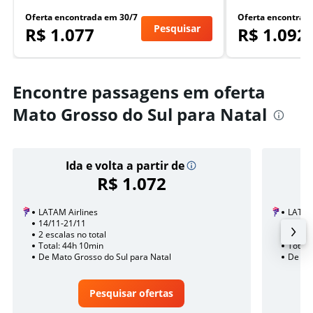
Oferta encontrada em 30/7
Oferta encontrad
Pesquisar
R$ 1.077
R$ 1.092
Encontre passagens em oferta
Mato Grosso do Sul para Natal
Ida e volta a partir de
R$ 1.072
LATAM Airlines
LATAM
14/11-21/11
2/12
2 escalas no total
1 esca
Total: 44h 10min
Total:
De Mato Grosso do Sul para Natal
De Mat
Pesquisar ofertas