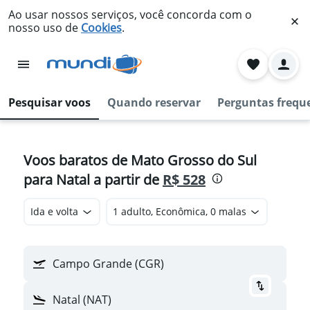
Ao usar nossos serviços, você concorda com o
nosso uso de
Cookies
.
Pesquisar voos
Quando reservar
Perguntas frequ
Voos baratos de Mato Grosso do Sul
para Natal a partir de
R$ 528
Ida e volta
1 adulto, Econômica, 0 malas
Campo Grande (CGR)
Natal (NAT)