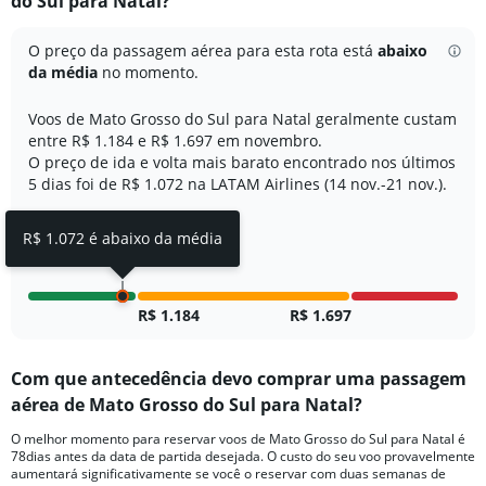
do Sul para Natal?
12
categories.
The
O preço da passagem aérea para esta rota está
abaixo
chart
da média
no momento.
has
1
Voos de Mato Grosso do Sul para Natal geralmente custam
Y
entre R$ 1.184 e R$ 1.697 em novembro.
axis
O preço de ida e volta mais barato encontrado nos últimos
displaying
5 dias foi de R$ 1.072 na LATAM Airlines (14 nov.-21 nov.).
values.
Range:
0
R$ 1.072 é abaixo da média
to
3000.
R$ 1.184
R$ 1.697
Com que antecedência devo comprar uma passagem
aérea de Mato Grosso do Sul para Natal?
O melhor momento para reservar voos de Mato Grosso do Sul para Natal é
78dias antes da data de partida desejada. O custo do seu voo provavelmente
aumentará significativamente se você o reservar com duas semanas de