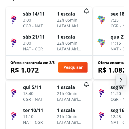
sáb 14/11
1 escala
sex 18/9
3:00
22h 05min
7:25
CGR
-
NAT
LATAM Airlines
CGR
-
NA
sáb 21/11
1 escala
qua 23/
3:00
22h 05min
11:15
NAT
-
CGR
LATAM Airlines
NAT
-
CG
Oferta encontrada em 2/8
Oferta encontrad
Pesquisar
R$ 1.072
R$ 1.082
qui 5/11
1 escala
seg 9/11
18:40
21h 00min
11:20
CGR
-
NAT
LATAM Airlines
CGR
-
NA
ter 10/11
1 escala
seg 16/
11:10
21h 20min
12:25
NAT
-
CGR
LATAM Airlines
NAT
-
CG