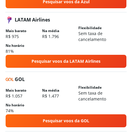
Pesquisar voos da Azul
LATAM Airlines
Flexibilidade
Mais barato
Na média
Sem taxa de
R$ 975
R$ 1.796
cancelamento
No horário
81%
Pesquisar voos da LATAM Airlines
GOL
Flexibilidade
Mais barato
Na média
Sem taxa de
R$ 1.057
R$ 1.477
cancelamento
No horário
74%
Pesquisar voos da GOL