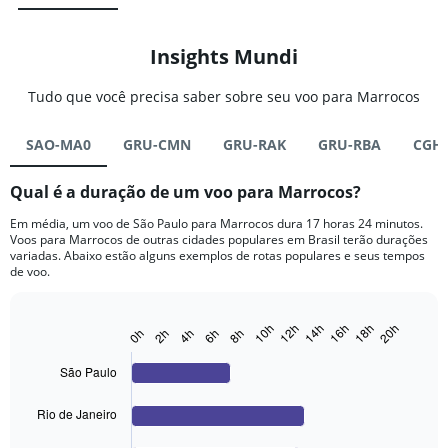
Insights Mundi
Tudo que você precisa saber sobre seu voo para Marrocos
SAO-MA0
GRU-CMN
GRU-RAK
GRU-RBA
CGH
Qual é a duração de um voo para Marrocos?
Em média, um voo de São Paulo para Marrocos dura 17 horas 24 minutos.
Voos para Marrocos de outras cidades populares em Brasil terão durações
variadas. Abaixo estão alguns exemplos de rotas populares e seus tempos
de voo.
10h
12h
14h
16h
18h
20h
0h
2h
4h
6h
8h
Bar
Chart
graphic.
chart
with
São Paulo
4
bars.
Rio de Janeiro
The