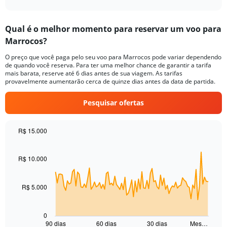
X
interactive
axis
chart
displaying
Qual é o melhor momento para reservar um voo para
categories.
Range:
Marrocos?
14
O preço que você paga pelo seu voo para Marrocos pode variar dependendo
categories.
de quando você reserva. Para ter uma melhor chance de garantir a tarifa
The
mais barata, reserve até 6 dias antes de sua viagem. As tarifas
chart
provavelmente aumentarão cerca de quinze dias antes da data de partida.
has
1
Pesquisar ofertas
Y
axis
displaying
R$ 15.000
values.
Chart
Chart
Range:
graphic.
with
10
91
R$ 10.000
to
data
25.
points.
R$ 5.000
The
chart
has
0
1
90 dias
60 dias
30 dias
Mes…