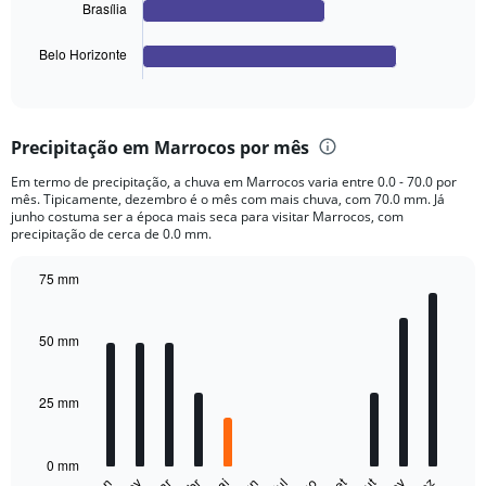
chart
Brasília
has
1
Belo Horizonte
X
End
of
axis
interactive
displaying
chart
categories.
Precipitação em Marrocos por mês
Range:
4
Em termo de precipitação, a chuva em Marrocos varia entre 0.0 - 70.0 por
categories.
mês. Tipicamente, dezembro é o mês com mais chuva, com 70.0 mm. Já
The
junho costuma ser a época mais seca para visitar Marrocos, com
chart
precipitação de cerca de 0.0 mm.
has
1
75 mm
Y
Bar
Chart
axis
graphic.
chart
displaying
with
50 mm
12
values.
bars.
Range:
0
25 mm
The
to
chart
1200.
has
0 mm
1
set
jul