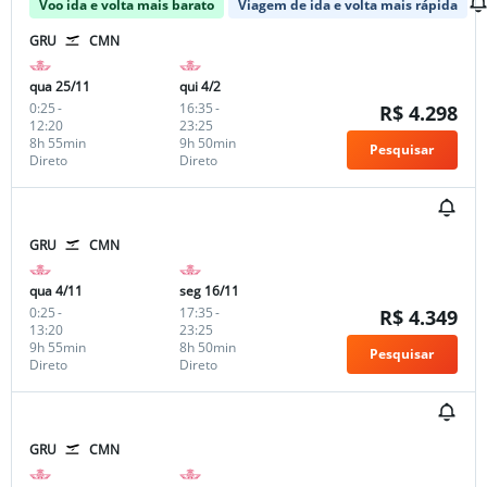
Voo ida e volta mais barato
Viagem de ida e volta mais rápida
GRU
CMN
qua 25/11
qui 4/2
0:25
-
16:35
-
R$ 4.298
12:20
23:25
8h 55min
9h 50min
Pesquisar
Direto
Direto
GRU
CMN
qua 4/11
seg 16/11
0:25
-
17:35
-
R$ 4.349
13:20
23:25
9h 55min
8h 50min
Pesquisar
Direto
Direto
GRU
CMN