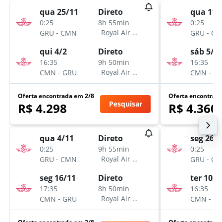
qua 25/11
qua 11/
Direto
0:25
0:25
8h 55min
-
-
Royal Air Maroc
GRU
CMN
GRU
CM
qui 4/2
sáb 5/1
Direto
16:35
16:35
9h 50min
-
-
Royal Air Maroc
CMN
GRU
CMN
G
Oferta encontrada em 2/8
Oferta encontrad
Pesquisar
R$ 4.298
R$ 4.360
qua 4/11
seg 26/
Direto
0:25
0:25
9h 55min
-
-
Royal Air Maroc
GRU
CMN
GRU
CM
seg 16/11
ter 10/1
Direto
17:35
16:35
8h 50min
-
-
Royal Air Maroc
CMN
GRU
CMN
G