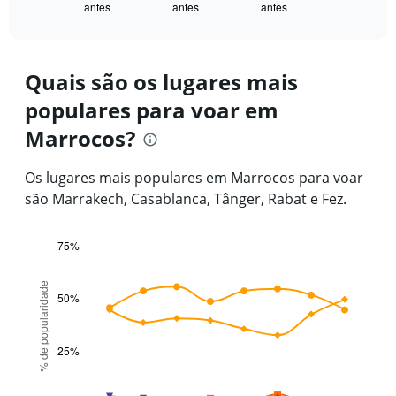
antes
antes
antes
X
End
of
axis
interactive
displaying
chart
categories.
Range:
Quais são os lugares mais
91
populares para voar em
categories.
The
Marrocos?
chart
has
1
Os lugares mais populares em Marrocos para voar
Y
são Marrakech, Casablanca, Tânger, Rabat e Fez.
axis
displaying
values.
75%
Range:
Line
Chart
0
graphic.
chart
% de popularidade
with
to
50%
5
15000.
lines.
25%
The
chart
has