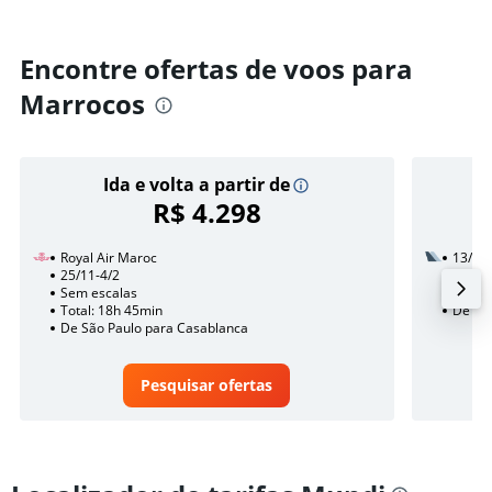
Encontre ofertas de voos para
Marrocos
Ida e volta a partir de
R$ 4.298
Royal Air Maroc
13/10
25/11-4/2
2 esca
Sem escalas
Total:
Total: 18h 45min
De Sã
De São Paulo para Casablanca
Pesquisar ofertas