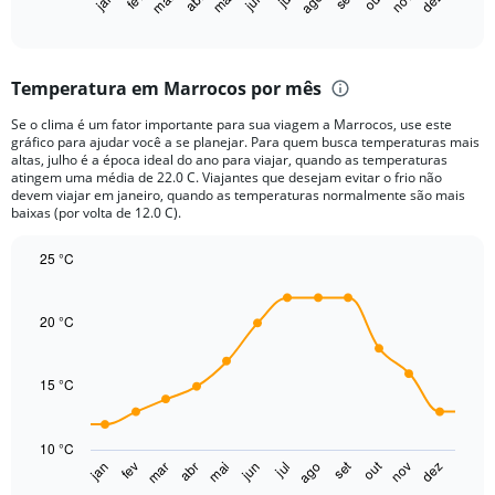
out
jan
fev
mar
abr
mai
jun
ago
nov
dez
X
End
of
axis
interactive
displaying
chart
categories.
Temperatura em Marrocos por mês
Range:
12
Se o clima é um fator importante para sua viagem a Marrocos, use este
categories.
gráfico para ajudar você a se planejar. Para quem busca temperaturas mais
The
altas, julho é a época ideal do ano para viajar, quando as temperaturas
chart
atingem uma média de 22.0 C. Viajantes que desejam evitar o frio não
devem viajar em janeiro, quando as temperaturas normalmente são mais
has
baixas (por volta de 12.0 C).
1
Y
25 °C
axis
displaying
Line
Chart
graphic.
chart
values.
with
20 °C
Range:
14
0
data
to
points.
15 °C
75.
The
chart
10 °C
has
set
out
jan
fev
mar
abr
mai
jun
jul
ago
nov
dez
1
End
of