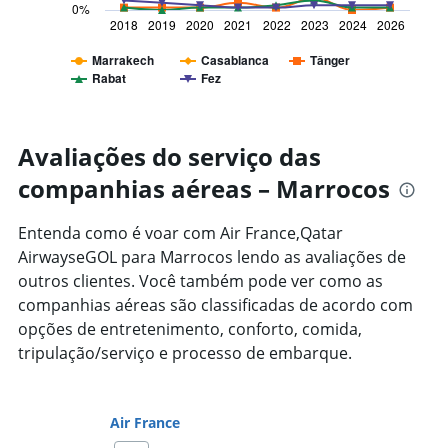
0%
1
2018
2019
2020
2021
2022
2023
2024
2026
X
axis
Marrakech
Casablanca
Tânger
displaying
Rabat
Fez
categories.
End
of
Range:
interactive
8
chart
categories.
Avaliações do serviço das
The
chart
companhias aéreas – Marrocos
has
1
Entenda como é voar com Air France,Qatar
Y
AirwayseGOL para Marrocos lendo as avaliações de
axis
displaying
outros clientes. Você também pode ver como as
%
companhias aéreas são classificadas de acordo com
de
opções de entretenimento, conforto, comida,
popularidade.
tripulação/serviço e processo de embarque.
Range:
0
to
75.
Air France