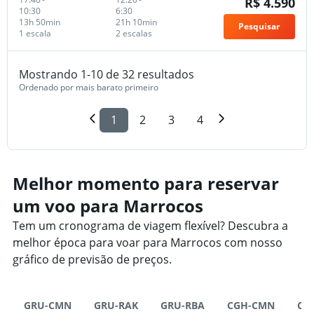
R$ 4.590
10:30
6:30
13h 50min
21h 10min
Pesquisar
1 escala
2 escalas
Mostrando 1-10 de 32 resultados
Ordenado por mais barato primeiro
1
2
3
4
Melhor momento para reservar
um voo para Marrocos
Tem um cronograma de viagem flexível? Descubra a
melhor época para voar para Marrocos com nosso
gráfico de previsão de preços.
GRU-CMN
GRU-RAK
GRU-RBA
CGH-CMN
CG