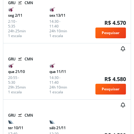
GRU
CMN
seg 2/11
sex 13/11
2:10
-
14:30
-
R$ 4.570
5:35
11:40
24h 25min
24h 10min
Pesquisar
1 escala
1 escala
GRU
CMN
qua 21/10
qua 11/11
20:55
-
14:30
-
R$ 4.580
5:30
11:40
29h 35min
24h 10min
Pesquisar
1 escala
1 escala
GRU
CMN
ter 10/11
sáb 21/11
17:40
-
12:20
-