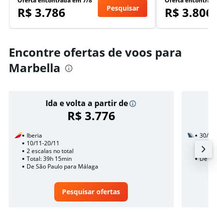
Oferta encontrada em 7/8
Oferta encontrad
Pesquisar
R$ 3.786
R$ 3.806
Encontre ofertas de voos para
Marbella
Ida e volta a partir de
R$ 3.776
Iberia
30/10
10/11-20/11
1 esca
2 escalas no total
Total:
Total: 39h 15min
De São
De São Paulo para Málaga
Pesquisar ofertas