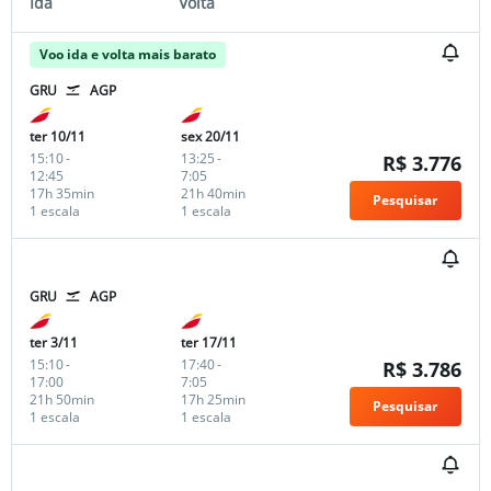
Ida
Volta
Voo ida e volta mais barato
GRU
AGP
ter 10/11
sex 20/11
15:10
-
13:25
-
R$ 3.776
12:45
7:05
17h 35min
21h 40min
Pesquisar
1 escala
1 escala
GRU
AGP
ter 3/11
ter 17/11
15:10
-
17:40
-
R$ 3.786
17:00
7:05
21h 50min
17h 25min
Pesquisar
1 escala
1 escala