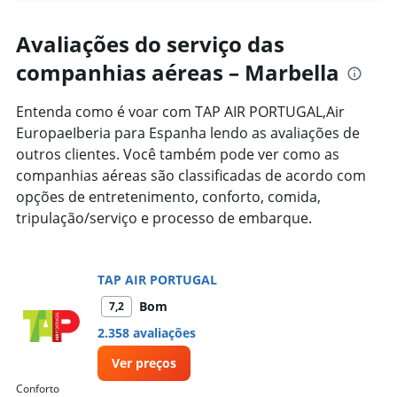
axis
chart
displaying
categories.
Avaliações do serviço das
Range:
companhias aéreas – Marbella
14
categories.
The
Entenda como é voar com TAP AIR PORTUGAL,Air
chart
EuropaeIberia para Espanha lendo as avaliações de
has
1
outros clientes. Você também pode ver como as
Y
companhias aéreas são classificadas de acordo com
axis
opções de entretenimento, conforto, comida,
displaying
tripulação/serviço e processo de embarque.
values.
Range:
10
to
TAP AIR PORTUGAL
30.
Bom
7,2
2.358 avaliações
Ver preços
Conforto