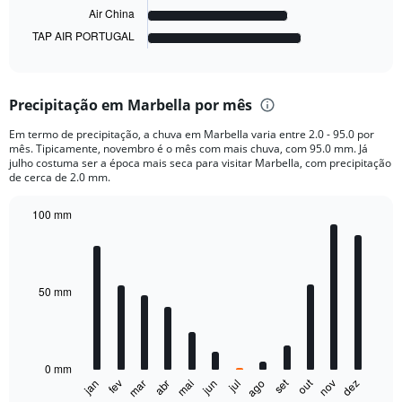
has
Air China
1
TAP AIR PORTUGAL
X
End
of
axis
interactive
displaying
chart
categories.
Precipitação em Marbella por mês
Range:
6
Em termo de precipitação, a chuva em Marbella varia entre 2.0 - 95.0 por
categories.
mês. Tipicamente, novembro é o mês com mais chuva, com 95.0 mm. Já
The
julho costuma ser a época mais seca para visitar Marbella, com precipitação
chart
de cerca de 2.0 mm.
has
1
100 mm
Y
Bar
Chart
axis
graphic.
chart
displaying
with
12
values.
bars.
50 mm
Range:
0
The
to
chart
4000.
has
0 mm
1
out
set
fev
mai
ago
nov
jan
abr
jul
mar
jun
dez
X
End