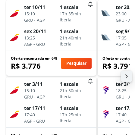
ter 10/11
ter 20/1
1 escala
15:10
23:00
17h 35min
-
-
Iberia
GRU
AGP
GRU
AG
sex 20/11
seg 9/11
1 escala
13:25
17:05
21h 40min
-
-
Iberia
AGP
GRU
AGP
GR
Oferta encontrada em 6/8
Oferta encontrad
Pesquisar
R$ 3.776
R$ 3.791
ter 3/11
ter 3/11
1 escala
15:10
18:25
21h 50min
-
-
Iberia
GRU
AGP
GRU
AG
ter 17/11
ter 17/1
1 escala
17:40
17:40
17h 25min
-
-
Iberia
AGP
GRU
AGP
GR