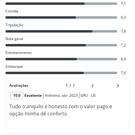
7,1
Comida
6,3
Tripulação
7,8
Nota geral
7,2
Entretenimento
6,4
Embarque
7,0
1
/
1
Avaliações
10,0
Excelente
Anônimo
,
abr. 2023
GRU
-
LIS
Tudo tranquilo e honesto com o valor pago e
opção minha dê conforto