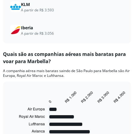
1440.
KLM
A partir de R$ 3.593
Iberia
A partir de R$ 3.056
Quais são as companhias aéreas mais baratas para
voar para Marbella?
A companhia aérea mais baratas saindo de São Paulo para Marbella são Air
Europa, Royal Air Maroc e Lufthansa.
R$ 1.000
R$ 2.000
R$ 3.000
R$ 4.000
Bar
Chart
graphic.
chart
0
with
6
Air Europa
bars.
Royal Air Maroc
Lufthansa
The
chart
Avianca