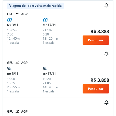
Viagem de ida e volta mais rápida
GRU
AGP
ter 3/11
ter 17/11
15:05
-
21:10
-
R$ 3.883
7:50
6:30
12h 45min
13h 20min
Pesquisar
1 escala
1 escala
GRU
AGP
ter 3/11
ter 17/11
18:00
-
10:20
-
R$ 3.898
18:55
21:05
20h 55min
14h 45min
Pesquisar
1 escala
1 escala
GRU
AGP