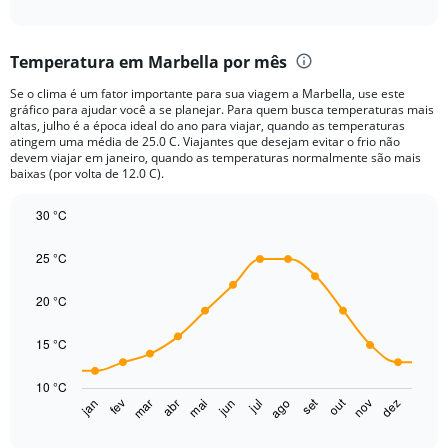
of
axis
interactive
displaying
chart
categories.
Temperatura em Marbella por mês
Range:
12
Se o clima é um fator importante para sua viagem a Marbella, use este
categories.
gráfico para ajudar você a se planejar. Para quem busca temperaturas mais
The
altas, julho é a época ideal do ano para viajar, quando as temperaturas
chart
atingem uma média de 25.0 C. Viajantes que desejam evitar o frio não
devem viajar em janeiro, quando as temperaturas normalmente são mais
has
baixas (por volta de 12.0 C).
1
Y
30 °C
axis
displaying
Line
Chart
graphic.
chart
values.
25 °C
with
Range:
14
0
data
20 °C
to
points.
100.
15 °C
The
chart
10 °C
has
set
out
jan
fev
mar
abr
mai
jun
jul
ago
nov
dez
1
End
of
X
interactive