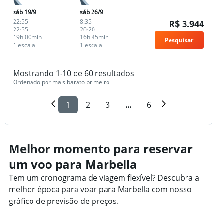
sáb 19/9
sáb 26/9
22:55
-
8:35
-
R$ 3.944
22:55
20:20
19h 00min
16h 45min
Pesquisar
1 escala
1 escala
Mostrando 1-10 de 60 resultados
Ordenado por mais barato primeiro
1
2
3
...
6
Melhor momento para reservar
um voo para Marbella
Tem um cronograma de viagem flexível? Descubra a
melhor época para voar para Marbella com nosso
gráfico de previsão de preços.