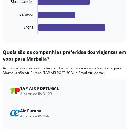
Rio de Janeiro
The
Salvador
chart
has
1
Vitória
X
End
of
axis
interactive
displaying
chart
categories.
Quais são as companhias preferidas dos viajantes em
Range:
voos para Marbella?
4
categories.
As companhias aéreas preferidas dos usuários de voos de São Paulo para
The
Marbella são Air Europa, TAP AIR PORTUGAL e Royal Air Maroc.
chart
has
1
TAP AIR PORTUGAL
Y
A partir de R$ 3.129
axis
displaying
values.
Air Europa
Range:
A partir de R$ 466
0
to