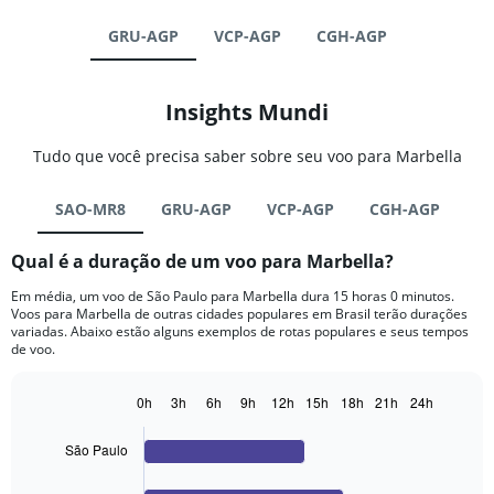
GRU-AGP
VCP-AGP
CGH-AGP
Insights Mundi
Tudo que você precisa saber sobre seu voo para Marbella
SAO-MR8
GRU-AGP
VCP-AGP
CGH-AGP
Qual é a duração de um voo para Marbella?
Em média, um voo de São Paulo para Marbella dura 15 horas 0 minutos.
Voos para Marbella de outras cidades populares em Brasil terão durações
variadas. Abaixo estão alguns exemplos de rotas populares e seus tempos
de voo.
0h
3h
6h
9h
12h
15h
18h
21h
24h
Bar
Chart
graphic.
chart
São Paulo
with
4
bars.