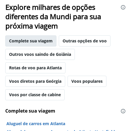
Explore milhares de opções
diferentes da Mundi para sua
próxima viagem
Complete sua viagem
Outras opções de voo
Outros voos saindo de Goiânia
Rotas de voo para Atlanta
Voos diretos para Geórgia
Voos populares
Voos por classe de cabine
Complete sua viagem
Aluguel de carros em Atlanta