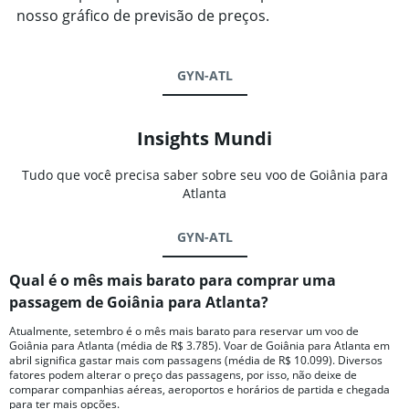
nosso gráfico de previsão de preços.
GYN-ATL
Insights Mundi
Tudo que você precisa saber sobre seu voo de Goiânia para
Atlanta
GYN-ATL
Qual é o mês mais barato para comprar uma
passagem de Goiânia para Atlanta?
Atualmente, setembro é o mês mais barato para reservar um voo de
Goiânia para Atlanta (média de R$ 3.785). Voar de Goiânia para Atlanta em
abril significa gastar mais com passagens (média de R$ 10.099). Diversos
fatores podem alterar o preço das passagens, por isso, não deixe de
comparar companhias aéreas, aeroportos e horários de partida e chegada
para ter mais opções.