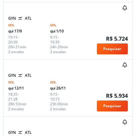
GYN
ATL
qui 17/9
qui 1/10
19:15
-
9:15
-
R$ 5.724
20:36
10:35
26h 21min
24h 20min
Pesquisar
2 escalas
2 escalas
GYN
ATL
qui 12/11
qui 26/11
18:35
-
9:15
-
R$ 5.934
21:28
10:15
28h 53min
23h 00min
Pesquisar
2 escalas
2 escalas
GYN
ATL