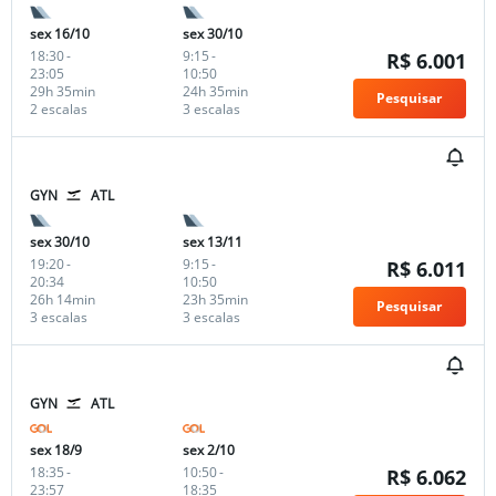
sex 16/10
sex 30/10
18:30
-
9:15
-
R$ 6.001
23:05
10:50
29h 35min
24h 35min
Pesquisar
2 escalas
3 escalas
GYN
ATL
sex 30/10
sex 13/11
19:20
-
9:15
-
R$ 6.011
20:34
10:50
26h 14min
23h 35min
Pesquisar
3 escalas
3 escalas
GYN
ATL
sex 18/9
sex 2/10
18:35
-
10:50
-
R$ 6.062
23:57
18:35