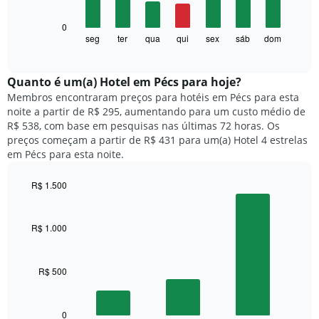
tem
1
O
0
eixo
gráfico
seg
ter
qua
qui
sex
sáb
dom
End
X
of
a
exibindo
interactive
seguir
chart
meses.
exibe
Quanto ​é um(a) Hotel em Pécs para hoje?
O
o
gráfico
Membros encontraram preços para hotéis em Pécs para esta
preço
tem
noite a partir de R$ 295, aumentando para um custo médio de
médio
1
R$ 538, com base em pesquisas nas últimas 72 horas. Os
de
eixo
preços começam a partir de R$ 431 para um(a) Hotel 4 estrelas
um
Y
em Pécs para esta noite.
quarto
exibindo
para
o
R$ 1.500
cada
preço
dia
Bar
Chart
médio
graphic.
chart
da
de
with
semana
R$ 1.000
um
3
O
quarto
bars.
gráfico
tem
R$ 500
O
1
gráfico
eixo
a
X
seguir
0