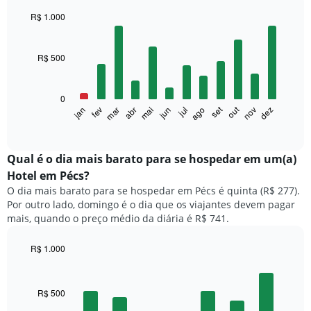
R$ 1.000
Bar
Chart
graphic.
chart
with
R$ 500
12
bars.
0
O
set
out
fev
mai
ago
nov
mar
jun
dez
jan
abr
jul
gráfico
End
of
a
interactive
seguir
chart
exibe
Qual é o dia mais barato para se hospedar em um(a)
o
Hotel em Pécs?
preço
O dia mais barato para se hospedar em Pécs é quinta (R$ 277).
médio
Por outro lado, domingo é o dia que os viajantes devem pagar
de
mais, quando o preço médio da diária é R$ 741.
um
quarto
a
R$ 1.000
cada
Bar
Chart
mês
graphic.
chart
with
O
R$ 500
7
gráfico
bars.