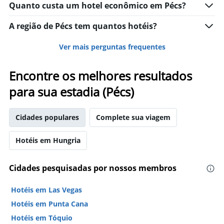
neste
Quanto custa um hotel econômico em Pécs?
o
fim
número
de
A região de Pécs tem quantos hotéis?
de
semana
dias
encontrado
antes
Ver mais perguntas frequentes
nos
da
últimos
estadia
3
Encontre os melhores resultados
O
dias
gráfico
para sua estadia (Pécs)
tem
1
eixo
Cidades populares
Complete sua viagem
Y
exibindo
Hotéis em Hungria
o
preço
médio
Cidades pesquisadas por nossos membros
de
um
quarto
Hotéis em Las Vegas
Hotéis em Punta Cana
Hotéis em Tóquio