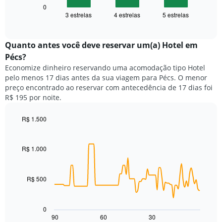
1
seguir
0
eixo
3 estrelas
4 estrelas
5 estrelas
exibe
End
X
of
o
exibindo
interactive
preço
chart
categorias
médio
Quanto antes você deve reservar um(a) Hotel em
de
de
Pécs?
hotéis
um
por
Economize dinheiro reservando uma acomodação tipo Hotel
quarto
estrelas.
pelo menos 17 dias antes da sua viagem para Pécs. O menor
neste
O
preço encontrado ao reservar com antecedência de 17 dias foi
fim
gráfico
R$ 195 por noite.
de
tem
semana
1
encontrado
R$ 1.500
eixo
nos
Line
Chart
Y
graphic.
chart
últimos
exibindo
with
3
R$ 1.000
o
90
dias,
preço
data
agrupado
points.
médio
pela
de
R$ 500
classificação
O
um
por
gráfico
quarto
estrelas
a
para
0
O
seguir
hoje
90
60
30
End