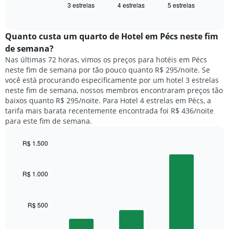
exibindo
3 estrelas
4 estrelas
5 estrelas
exibe
End
dias
of
o
interactive
da
preço
chart
semana.
médio
Quanto custa um quarto de Hotel em Pécs neste fim
O
de
de semana?
gráfico
um
Nas últimas 72 horas, vimos os preços para hotéis em Pécs
tem
quarto
1
neste fim de semana por tão pouco quanto R$ 295/noite. Se
para
eixo
você está procurando especificamente por um hotel 3 estrelas
hoje
Y
neste fim de semana, nossos membros encontraram preços tão
e
exibindo
baixos quanto R$ 295/noite. Para Hotel 4 estrelas em Pécs, a
encontrado
o
tarifa mais barata recentemente encontrada foi R$ 436/noite
nos
preço
para este fim de semana.
últimos
médio
3
de
dias,
R$ 1.500
um
agrupado
Bar
Chart
quarto
pela
graphic.
chart
with
classificação
R$ 1.000
3
por
bars.
estrelas
O
R$ 500
O
gráfico
gráfico
tem
a