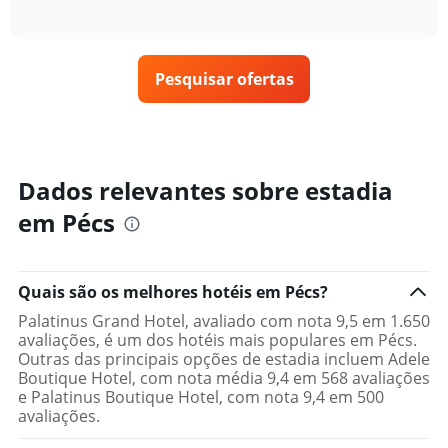
gráfico
of
exibe
encontrado
interactive
tem
como
nos
chart
1
o
últimos
eixo
preço
3
X
Pesquisar ofertas
de
dias
exibindo
um
categorias
quarto
de
varia
hotéis
de
por
acordo
Dados relevantes sobre estadia
estrelas.
com
O
em Pécs
a
gráfico
aproximação
tem
da
1
data
eixo
Quais são os melhores hotéis em Pécs?
de
Y
estadia
Palatinus Grand Hotel, avaliado com nota 9,5 em 1.650
exibindo
O
avaliações, é um dos hotéis mais populares em Pécs.
o
gráfico
Outras das principais opções de estadia incluem Adele
preço
tem
Boutique Hotel, com nota média 9,4 em 568 avaliações
médio
1
e Palatinus Boutique Hotel, com nota 9,4 em 500
de
eixo
avaliações.
um
X
quarto
exibindo