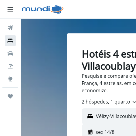
Passagens Aéreas
Hospedagens
Hotéis 4 est
Carros
Villacoublay
Pacotes
Pesquise e compare ofer
Explore
França, 4 estrelas, em 
economize.
Trips
2 hóspedes, 1 quarto
sex 14/8