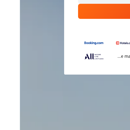
...e m