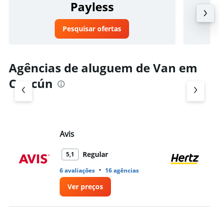
Payless
Pesquisar ofertas
Agências de aluguem de Van em
Cancún
Avis
He
Regular
5,1
•
6 avaliações
16 agências
14
Ver preços