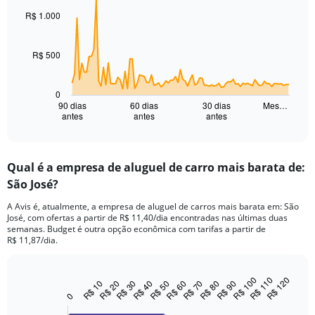
graphic.
with
91
R$ 1.000
data
points.
R$ 500
The
chart
has
0
1
90 dias
60 dias
30 dias
Mes…
antes
antes
antes
X
End
of
axis
interactive
displaying
chart
categories.
Qual é a empresa de aluguel de carro mais barata de:
Range:
São José?
91
categories.
A Avis é, atualmente, a empresa de aluguel de carros mais barata em: São
The
José, com ofertas a partir de R$ 11,40/dia encontradas nas últimas duas
chart
semanas. Budget é outra opção econômica com tarifas a partir de
has
R$ 11,87/dia.
1
Y
axis
R$ 100
R$ 110
R$ 120
R$ 10
R$ 20
R$ 30
R$ 40
R$ 50
R$ 60
R$ 70
R$ 80
R$ 90
Bar
Chart
displaying
graphic.
chart
0
values.
with