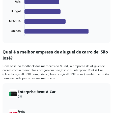
Range:
4
Avis
bars.
0
to
Budget
The
1500.
chart
MOVIDA
has
1
Unidas
X
End
of
axis
interactive
displaying
chart
categories.
Qual é a melhor empresa de aluguel de carro de: São
Range:
José?
4
categories.
Com base no feedback dos membros do Mundi, a empresa de aluguel de
The
carros com a maior classificação em São José é a Enterprise Rent-A-Car
chart
(classificação 0.0/10 com ). Avis (classificação 0.0/10 com ) também é muito
has
bem avaliada pelos nossos membros.
1
Y
axis
Enterprise Rent-A-Car
displaying
0.0
values.
Range:
0
Avis