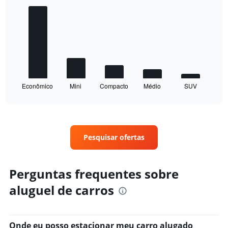
graphic.
chart
with
5
bars.
The
chart
has
1
Econômico
Mini
Compacto
Médio
SUV
X
End
of
axis
interactive
displaying
chart
categories.
Range:
5
Pesquisar ofertas
categories.
The
chart
Perguntas frequentes sobre
has
1
aluguel de carros
Y
axis
displaying
values.
Onde eu posso estacionar meu carro alugado