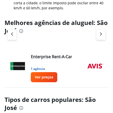
corta a cidade, o limite imposto pode oscilar entre 40
km/h e 60 km/h, por exemplo.
Melhores agências de aluguel: São
José
Enterprise Rent-A-Car
Av
1 agência
1 
Ver preços
Tipos de carros populares: São
José