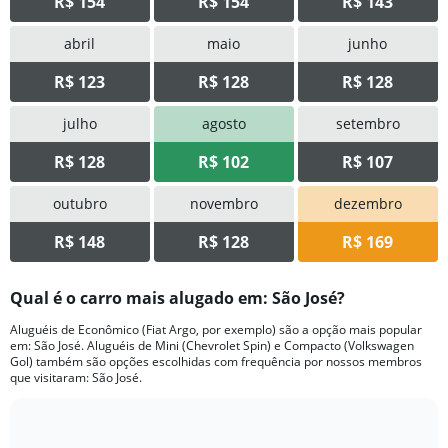
R$ 154
R$ 154
R$ 143
abril
maio
junho
R$ 123
R$ 128
R$ 128
julho
agosto
setembro
R$ 128
R$ 102
R$ 107
outubro
novembro
dezembro
R$ 148
R$ 128
R$ 169
Qual é o carro mais alugado em: São José?
Aluguéis de Econômico (Fiat Argo, por exemplo) são a opção mais popular
em: São José. Aluguéis de Mini (Chevrolet Spin) e Compacto (Volkswagen
Gol) também são opções escolhidas com frequência por nossos membros
que visitaram: São José.
Bar
Chart