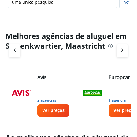
uma única pesquisa.
notifi
Melhores agências de aluguel em
Statenkwartier, Maastricht
Avis
Europcar
2 agências
1 agência
Ver preços
Ver preços