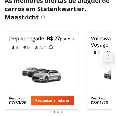
As melhores ofertas de aluguel de
carros em Statenkwartier,
Maastricht
Jeep Renegade
R$ 27
Volkswag
por dia
Voyage
4
M
A/C
2
M
Resultado
Resultado
Pesquisar similares
07/30/26
08/01/26