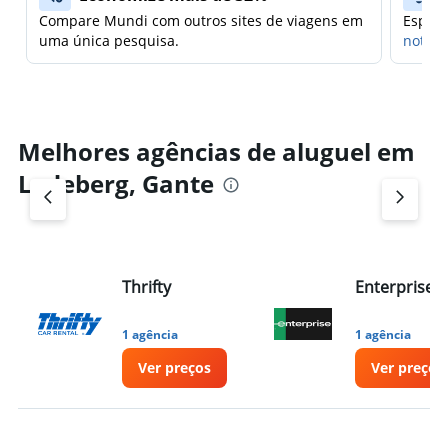
Compare Mundi com outros sites de viagens em
Espera
uma única pesquisa.
notifi
Melhores agências de aluguel em
Ledeberg, Gante
Thrifty
Enterprise 
1 agência
1 agência
Ver preços
Ver preços