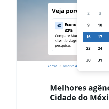
Veja porque nossos
2
3
Economize mais de
9
10
32%
Compare Mundi com outros
16
17
sites de viagens em uma única
pesquisa.
23
24
30
31
Carros
América do Norte
México
Melhores agênc
Cidade do Méxi