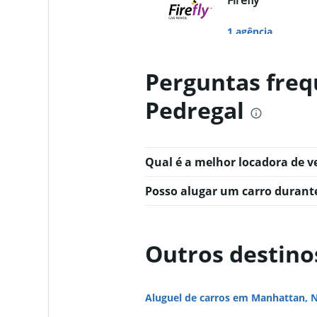
Firefly
1 agência
Perguntas freq
Thrifty
Pedregal
2 agências
Qual é a melhor locadora de v
Sunnycars
Posso alugar um carro durant
3 agências
Outros destino
Aluguel de carros em Manhattan, 