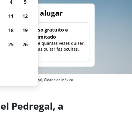
4
5
arros para alugar
11
12
Uso gratuito e
18
19
ilimitado
ção,
Pesquise quantas vezes quiser,
25
26
eço e
sem taxas ou tarifas ocultas.
s em Parques del Pedregal, Cidade do México
el Pedregal, a