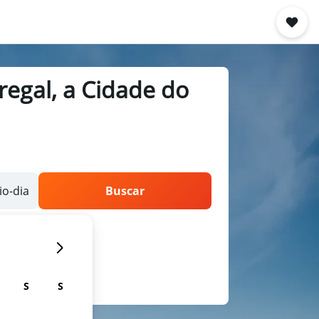
regal, a Cidade do
o-dia
Buscar
S
S