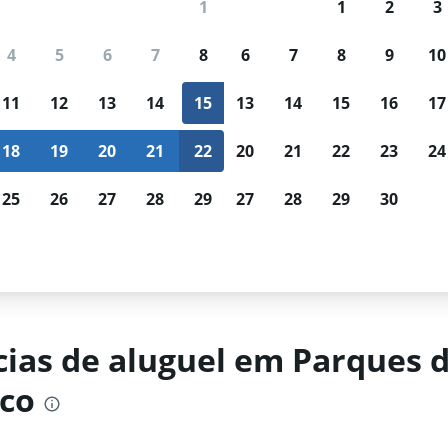
1
1
2
3
 usuários usam o Mundi para buscar c
4
5
6
7
8
6
7
8
9
10
Acompanhamento de
Resultados
11
12
13
14
15
13
14
15
16
17
preços
personalizados
Esperando por uma ótima
Filtre por agência de loca
18
19
20
21
22
20
21
22
23
24
oferta?
Receba notificações
tipo de carro, faixa de pr
quando os preços baixarem.
muito mais.
25
26
27
28
29
27
28
29
30
Distrito Federal da Cidade do México
Cidade do México
Aluguel de carro
ias de aluguel em Parques d
co