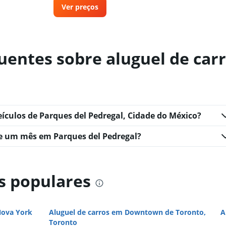
Ver preços
uentes sobre aluguel de car
Ver preços
eículos de Parques del Pedregal, Cidade do México?
e um mês em Parques del Pedregal?
Ver preços
s populares
Nova York
Aluguel de carros em Downtown de Toronto,
A
Toronto