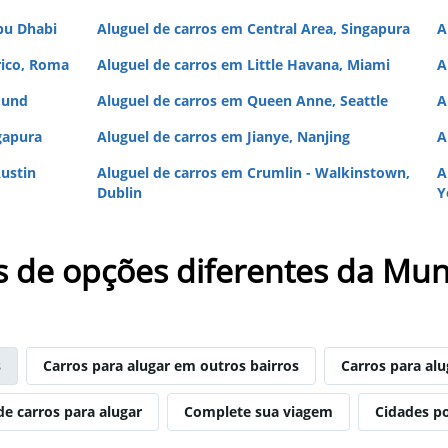
bu Dhabi
Aluguel de carros em Central Area, Singapura
A
rico, Roma
Aluguel de carros em Little Havana, Miami
A
mund
Aluguel de carros em Queen Anne, Seattle
A
gapura
Aluguel de carros em Jianye, Nanjing
A
ustin
Aluguel de carros em Crumlin - Walkinstown,
A
Dublin
Y
s de opções diferentes da Mun
s
Carros para alugar em outros bairros
Carros para al
de carros para alugar
Complete sua viagem
Cidades p