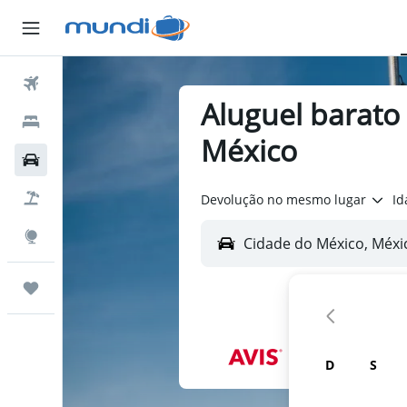
Passagens Aéreas
Aluguel barato
Hospedagens
México
Carros
Pacotes
Devolução no mesmo lugar
Id
Explore
Trips
D
S