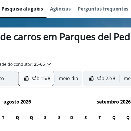
Pesquise aluguéis
Agências
Perguntas frequentes
 de carros em Parques del Ped
ade do condutor:
25-65
sáb 15/8
meio-dia
sáb 22/8
mei
agosto 2026
setembro 2026
T
Q
Q
S
S
D
S
T
Q
Q