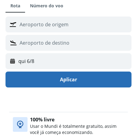
Hotéis em Orlando
Rota
Número do voo
Hotéis em Cancún
Hotéis em Honolulu
Hotéis em San Diego
Hotéis em Miami
Hotéis em Punta Cana
Hotéis em Myrtle Beach
Hotéis em Key West
qui 6/8
Hotéis em Tóquio
Aplicar
100% livre
Usar o Mundi é totalmente gratuito, assim
você já começa economizando.